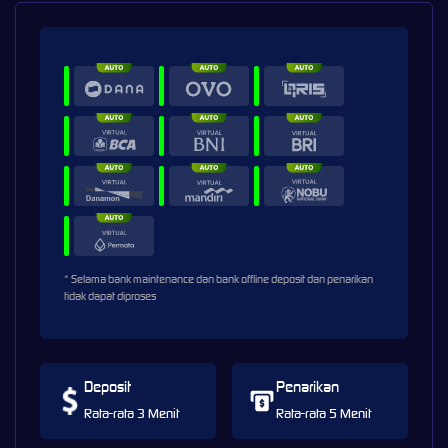
* Selama bank maintenance dan bank offline deposit dan penarikan
tidak dapat diproses
Deposit
Penarikan
Rata-rata 3 Menit
Rata-rata 5 Menit