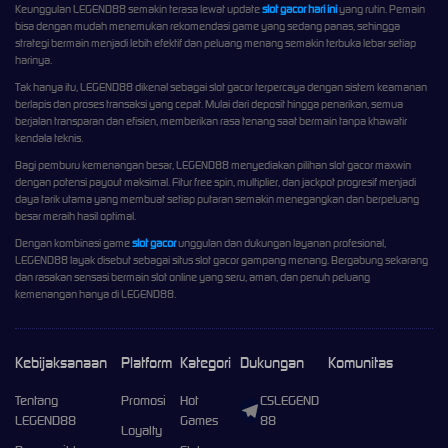
Keunggulan LEGEND88 semakin terasa lewat update
slot gacor hari ini
yang rutin. Pemain
bisa dengan mudah menemukan rekomendasi game yang sedang panas, sehingga
strategi bermain menjadi lebih efektif dan peluang menang semakin terbuka lebar setiap
harinya.
Tak hanya itu, LEGEND88 dikenal sebagai slot gacor terpercaya dengan sistem keamanan
berlapis dan proses transaksi yang cepat. Mulai dari deposit hingga penarikan, semua
berjalan transparan dan efisien, memberikan rasa tenang saat bermain tanpa khawatir
kendala teknis.
Bagi pemburu kemenangan besar, LEGEND88 menyediakan pilihan slot gacor maxwin
dengan potensi payout maksimal. Fitur free spin, multiplier, dan jackpot progresif menjadi
daya tarik utama yang membuat setiap putaran semakin menegangkan dan berpeluang
besar meraih hasil optimal.
Dengan kombinasi game
slot gacor
unggulan dan dukungan layanan profesional,
LEGEND88 layak disebut sebagai situs slot gacor gampang menang. Bergabung sekarang
dan rasakan sensasi bermain slot online yang seru, aman, dan penuh peluang
kemenangan hanya di LEGEND88.
Kebijaksanaan
Platform
Kategori
Dukungan
Komunitas
Tentang
Promosi
Hot
CSLEGEND
LEGEND88
Games
88
Loyalty