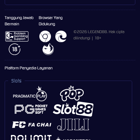
Tanggung Jawab
Browser Yang
Bermain
Didukung
©2026 LEGEND88. Hak cipta
dilindungi | 18+
Platform Penyedia Layanan
Slots