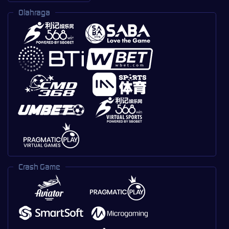
Olahraga
Crash Game