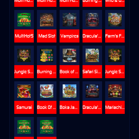
Multi Hot 10
Multi Hot 20
Multi Hot 40
Burning Ice 40
Wild & Gods
MultiHot5
Mad Slot
Vampires
Dracula's Fortune
Farm's Fortune
Jungle Sisters Deluxe
Burning Ice
Book of Futuria
Safari Simba
Jungle Sisters
Samurai
Book Of Bonanza
Boka Jamba 10
Dracula's Fortune Halloween Edition
Mariachi Coins