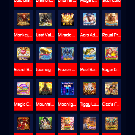
Gold Dragon
Diamond Mask
Oriental Treasures
Mega Cave
Skull Lord
Monkey King
Last Valkyrie
Miracle Ring
Aero Adventure
Royal Princess
Secret Ball
Journey to the Abyss
Frozen Blade
Reel Bass Family
Sugar Crush!
Magic Candy Factory
Mountain Spirit
Moonlight Cats
Tiggy Luck
Cleo’s Fortune