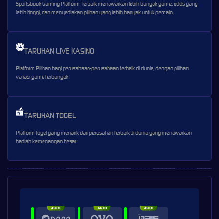
Sportsbook Gaming Platform Terbaik menawarkan lebih banyak game, odds yang
lebih tinggi, dan menyediakan pilihan yang lebih banyak untuk pemain.
TARUHAN LIVE KASINO
Platform Pilihan bagi perusahaan-perusahaan terbaik di dunia, dengan pilihan
variasi game terbanyak
TARUHAN TOGEL
Platform togel yang menarik dari perusahan terbaik di dunia yang menawarkan
hadiah kemenangan besar