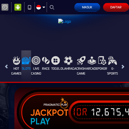
MASUK
DAFTAR
HOT
SLOTS
LIVE
RACE
TOGEL
OLAHRAGA
CRASH
ARCADE
POKER
E-
PROMO
GAMES
CASINO
GAME
SPORTS
IDR
12,675,
JACKPOT
PLAY