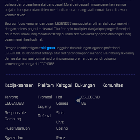
berlapis dan proses transaksi yang cepat. Mulai dari deposit hingga penarikan, semua
berjalan transparan dan efisien, memberikan rasa tenang saat bermain tanpa khawatir
kendala teknis.
Bagi pemburu kemenangan besar, LEGEND88 menyediakan pilihan slot gacor maxwin
dengan potensi payout maksimal. Fitur free spin, multiplier, dan jackpot progresif menjadi
daya tarik utama yang membuat setiap putaran semakin menegangkan dan berpeluang
besar meraih hasil optimal.
Dengan kombinasi game
slot gacor
unggulan dan dukungan layanan profesional,
LEGEND88 layak disebut sebagai situs slot gacor gampang menang. Bergabung sekarang
dan rasakan sensasi bermain slot online yang seru, aman, dan penuh peluang
kemenangan hanya di LEGEND88.
Kebijaksanaan
Platform
Kategori
Dukungan
Komunitas
Tentang
Promosi
Hot
CSLEGEND
LEGEND88
Games
88
Loyalty
Responsible
Slots
Referral
Gambling
Live
Pusat Bantuan
Casino
Syarat dan
Race