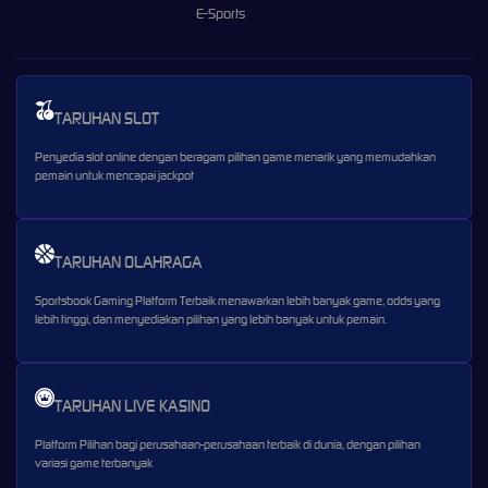
E-Sports
TARUHAN SLOT
Penyedia slot online dengan beragam pilihan game menarik yang memudahkan
pemain untuk mencapai jackpot
TARUHAN OLAHRAGA
Sportsbook Gaming Platform Terbaik menawarkan lebih banyak game, odds yang
lebih tinggi, dan menyediakan pilihan yang lebih banyak untuk pemain.
TARUHAN LIVE KASINO
Platform Pilihan bagi perusahaan-perusahaan terbaik di dunia, dengan pilihan
variasi game terbanyak