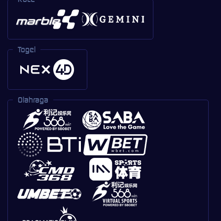
Togel
Olahraga