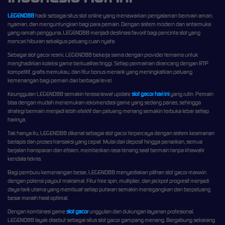
LEGEND88
hadir sebagai situs slot online yang menawarkan pengalaman bermain aman,
nyaman, dan menguntungkan bagi para pemain. Dengan sistem modern dan antarmuka
yang ramah pengguna, LEGEND88 menjadi destinasi favorit bagi pencinta slot yang
mencari hiburan sekaligus peluang cuan nyata.
Sebagai slot gacor resmi, LEGEND88 bekerja sama dengan provider ternama untuk
menghadirkan koleksi game berkualitas tinggi. Setiap permainan dirancang dengan RTP
kompetitif, grafis memukau, dan fitur bonus menarik yang meningkatkan peluang
kemenangan bagi pemain dari berbagai level.
Keunggulan LEGEND88 semakin terasa lewat update
slot gacor hari ini
yang rutin. Pemain
bisa dengan mudah menemukan rekomendasi game yang sedang panas, sehingga
strategi bermain menjadi lebih efektif dan peluang menang semakin terbuka lebar setiap
harinya.
Tak hanya itu, LEGEND88 dikenal sebagai slot gacor terpercaya dengan sistem keamanan
berlapis dan proses transaksi yang cepat. Mulai dari deposit hingga penarikan, semua
berjalan transparan dan efisien, memberikan rasa tenang saat bermain tanpa khawatir
kendala teknis.
Bagi pemburu kemenangan besar, LEGEND88 menyediakan pilihan slot gacor maxwin
dengan potensi payout maksimal. Fitur free spin, multiplier, dan jackpot progresif menjadi
daya tarik utama yang membuat setiap putaran semakin menegangkan dan berpeluang
besar meraih hasil optimal.
Dengan kombinasi game
slot gacor
unggulan dan dukungan layanan profesional,
LEGEND88 layak disebut sebagai situs slot gacor gampang menang. Bergabung sekarang