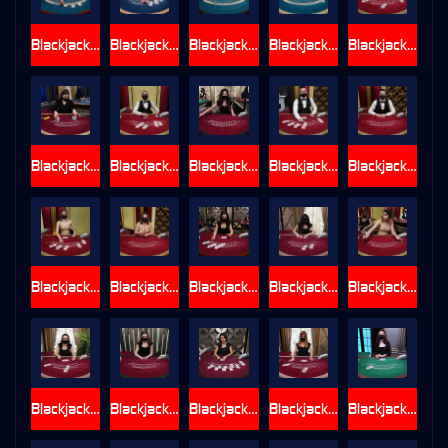
Blackjack_Silver_4
Blackjack_Silver_5
Blackjack_Silver_6
Blackjack_Silver_7
Blackjack_VIP_A
Blackjack_VIP_Alpha
Blackjack_VIP_B
Blackjack_VIP_Beta
Blackjack_VIP_C
Blackjack_VIP_D
Blackjack_VIP_E
Blackjack_VIP_G
Blackjack_VIP_Gamma
Blackjack_VIP_H
Blackjack_VIP_I
Blackjack_VIP_L
Blackjack_VIP_M
Blackjack_VIP_N
Blackjack_VIP_Q
Blackjack_VIP_x