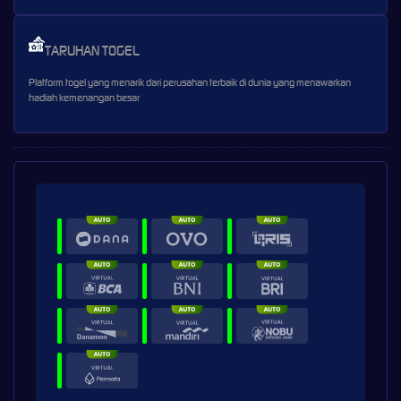
TARUHAN TOGEL
Platform togel yang menarik dari perusahan terbaik di dunia yang menawarkan
hadiah kemenangan besar