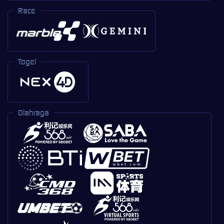
Race
Togel
Olahraga