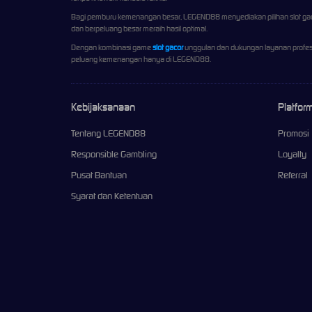
Bagi pemburu kemenangan besar, LEGEND88 menyediakan pilihan slot gacor 
dan berpeluang besar meraih hasil optimal.
Dengan kombinasi game
slot gacor
unggulan dan dukungan layanan profesi
peluang kemenangan hanya di LEGEND88.
Kebijaksanaan
Platfor
Tentang LEGEND88
Promosi
Responsible Gambling
Loyalty
Pusat Bantuan
Referral
Syarat dan Ketentuan