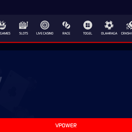
 GAMES
SLOTS
LIVE CASINO
RACE
TOGEL
OLAHRAGA
CRASH
VPOWER