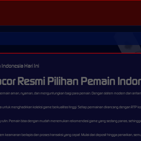
Indonesia Hari Ini
cor Resmi Pilihan Pemain Indone
 bermain aman, nyaman, dan menguntungkan bagi para pemain. Dengan sistem modern dan antar
 untuk menghadirkan koleksi game berkualitas tinggi. Setiap permainan dirancang dengan RTP kom
 rutin. Pemain bisa dengan mudah menemukan rekomendasi game yang sedang panas, sehingga st
em keamanan berlapis dan proses transaksi yang cepat. Mulai dari deposit hingga penarikan, sem