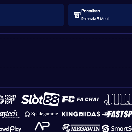
Penarikan
Rata-rata 5 Menit