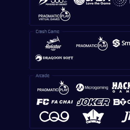
Crash Game
Arcade