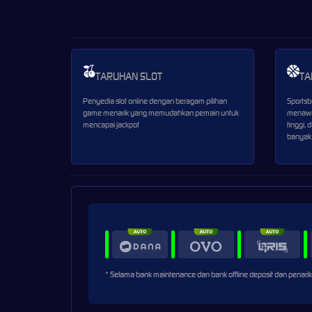
TARUHAN SLOT
TA
Penyedia slot online dengan beragam pilihan
Sportsb
game menarik yang memudahkan pemain untuk
menawar
mencapai jackpot
tinggi,
banyak 
* Selama bank maintenance dan bank offline deposit dan penarik