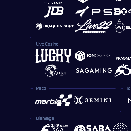
Live Casino
Race
To
Olahraga