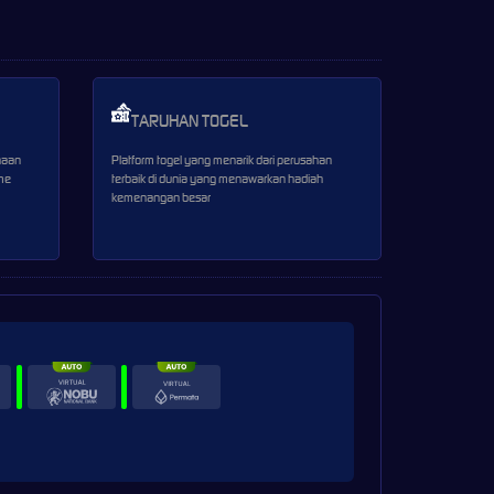
TARUHAN TOGEL
haan
Platform togel yang menarik dari perusahan
ame
terbaik di dunia yang menawarkan hadiah
kemenangan besar