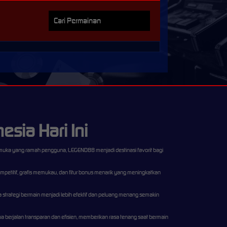
sia Hari Ini
muka yang ramah pengguna, LEGEND88 menjadi destinasi favorit bagi
petitif, grafis memukau, dan fitur bonus menarik yang meningkatkan
rategi bermain menjadi lebih efektif dan peluang menang semakin
ua berjalan transparan dan efisien, memberikan rasa tenang saat bermain