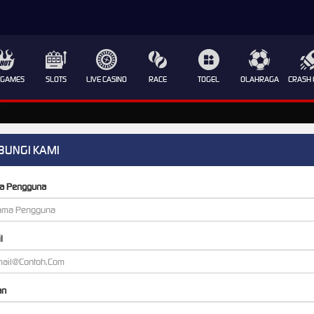
 GAMES
SLOTS
LIVE CASINO
RACE
TOGEL
OLAHRAGA
CRASH
BUNGI KAMI
a Pengguna
l
an