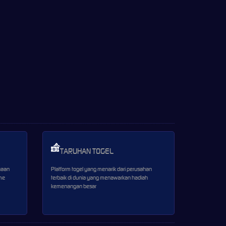
TARUHAN TOGEL
haan
Platform togel yang menarik dari perusahan
ame
terbaik di dunia yang menawarkan hadiah
kemenangan besar