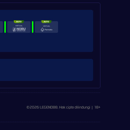
©2026 LEGEND88. Hak cipta dilindungi | 18+