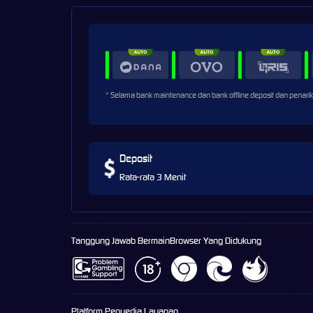
* Selama bank maintenance dan bank offline deposit dan penarik
Deposit
Rata-rata 3 Menit
Tanggung Jawab Bermain
Browser Yang Didukung
Platform Penyedia Layanan