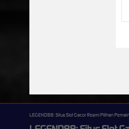
LEGEND88: Situs Slot Gacor Resmi Pilihan Pemain 