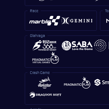
Race
To
Olahraga
Crash Game