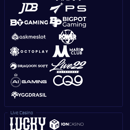
Live Casino