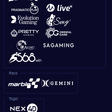
Race
Togel