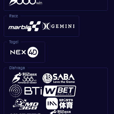
Race
Togel
Olahraga