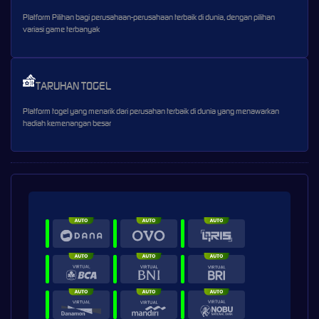
Platform Pilihan bagi perusahaan-perusahaan terbaik di dunia, dengan pilihan
variasi game terbanyak
TARUHAN TOGEL
Platform togel yang menarik dari perusahan terbaik di dunia yang menawarkan
hadiah kemenangan besar