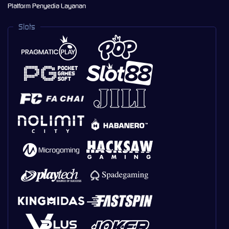
Platform Penyedia Layanan
Slots