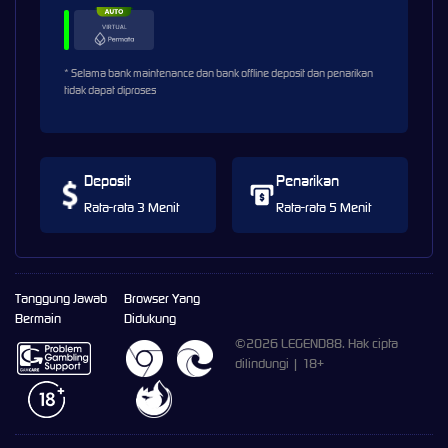
* Selama bank maintenance dan bank offline deposit dan penarikan
tidak dapat diproses
Deposit
Penarikan
Rata-rata 3 Menit
Rata-rata 5 Menit
Tanggung Jawab
Browser Yang
Bermain
Didukung
©2026 LEGEND88. Hak cipta
dilindungi | 18+