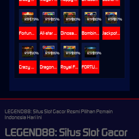
RTP
79%
RTP
85%
RTP
80%
RTP
80%
RTP
87%
Fortune King Jackpot
All-star Fishing
Dinosaur Tycoon
Bombing Fishing
Jackpot Fishing
RTP
90%
RTP
86%
RTP
88%
RTP
89%
Crazy Hunter 2
Dragon Treasure
Royal Fishing
FORTUNE ZOMBIE
LEGEND88: Situs Slot Gacor Resmi Pilihan Pemain
Indonesia Hari Ini
LEGEND88: Situs Slot Gacor