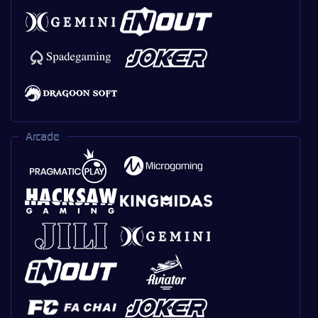
Arcade