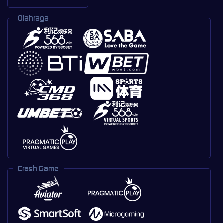
Olahraga
Crash Game