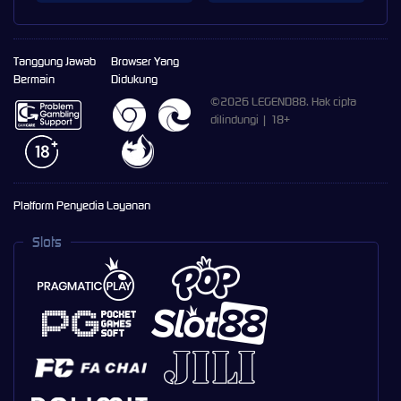
Tanggung Jawab
Browser Yang
Bermain
Didukung
©2026 LEGEND88. Hak cipta
dilindungi | 18+
Platform Penyedia Layanan
Slots