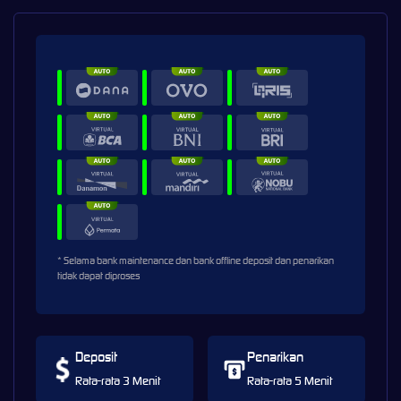
* Selama bank maintenance dan bank offline deposit dan penarikan
tidak dapat diproses
Deposit
Penarikan
Rata-rata 3 Menit
Rata-rata 5 Menit