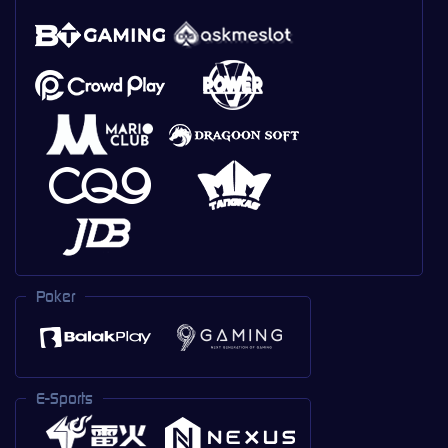
Poker
E-Sports