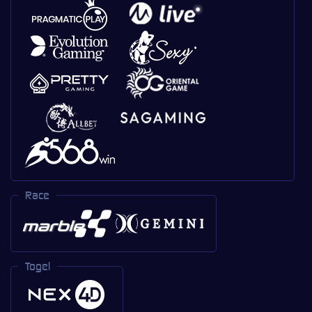
Race
Togel