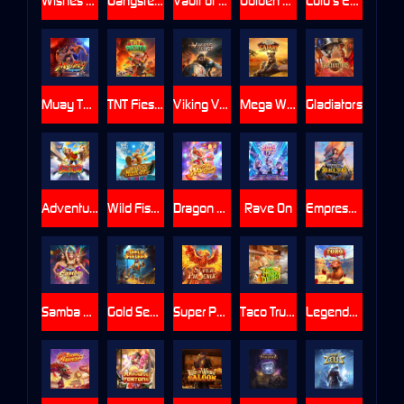
Wishes of the Genie
Gangster's Paradise
Vault of Riches
Golden Hatch
Lulu's Enchanted Forest
Muay Thai Arena
TNT Fiesta
Viking Valor
Mega Wild Safari
Gladiators
Adventures Of Caramelo
Wild Fish Hunter
Dragon Wonder
Rave On
Empress of the Black Seas
Samba Fiesta
Gold Seekers
Super Phoenix
Taco Truck Delight
Legendary El Toro