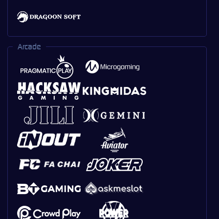
Arcade