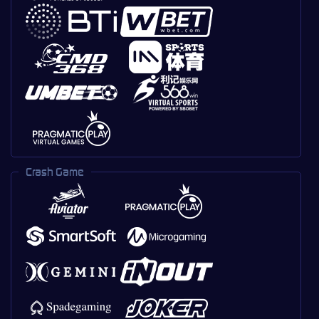
Crash Game