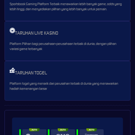
Sportsbook Gaming Platform Terbaik menawarkan lebih banyak game, odds yang
lebih tinggi, dan menyediakan pilihan yang lebih banyak untuk pemain.
TARUHAN LIVE KASINO
Platform Pilihan bagi perusahaan-perusahaan terbaik di dunia, dengan pilihan
variasi game terbanyak
TARUHAN TOGEL
Platform togel yang menarik dari perusahan terbaik di dunia yang menawarkan
hadiah kemenangan besar