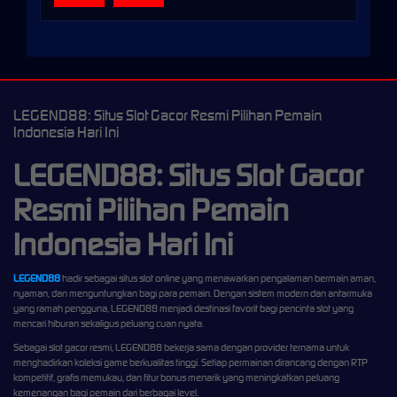
LEGEND88: Situs Slot Gacor Resmi Pilihan Pemain
Indonesia Hari Ini
LEGEND88: Situs Slot Gacor
Resmi Pilihan Pemain
Indonesia Hari Ini
LEGEND88
hadir sebagai situs slot online yang menawarkan pengalaman bermain aman,
nyaman, dan menguntungkan bagi para pemain. Dengan sistem modern dan antarmuka
yang ramah pengguna, LEGEND88 menjadi destinasi favorit bagi pencinta slot yang
mencari hiburan sekaligus peluang cuan nyata.
Sebagai slot gacor resmi, LEGEND88 bekerja sama dengan provider ternama untuk
menghadirkan koleksi game berkualitas tinggi. Setiap permainan dirancang dengan RTP
kompetitif, grafis memukau, dan fitur bonus menarik yang meningkatkan peluang
kemenangan bagi pemain dari berbagai level.