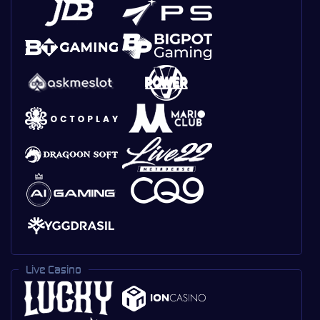
Live Casino