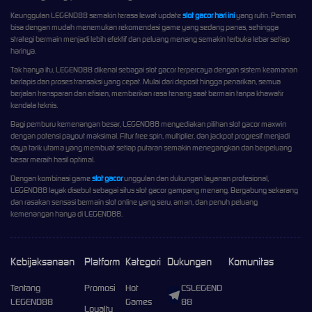
Keunggulan LEGEND88 semakin terasa lewat update
slot gacor hari ini
yang rutin. Pemain
bisa dengan mudah menemukan rekomendasi game yang sedang panas, sehingga
strategi bermain menjadi lebih efektif dan peluang menang semakin terbuka lebar setiap
harinya.
Tak hanya itu, LEGEND88 dikenal sebagai slot gacor terpercaya dengan sistem keamanan
berlapis dan proses transaksi yang cepat. Mulai dari deposit hingga penarikan, semua
berjalan transparan dan efisien, memberikan rasa tenang saat bermain tanpa khawatir
kendala teknis.
Bagi pemburu kemenangan besar, LEGEND88 menyediakan pilihan slot gacor maxwin
dengan potensi payout maksimal. Fitur free spin, multiplier, dan jackpot progresif menjadi
daya tarik utama yang membuat setiap putaran semakin menegangkan dan berpeluang
besar meraih hasil optimal.
Dengan kombinasi game
slot gacor
unggulan dan dukungan layanan profesional,
LEGEND88 layak disebut sebagai situs slot gacor gampang menang. Bergabung sekarang
dan rasakan sensasi bermain slot online yang seru, aman, dan penuh peluang
kemenangan hanya di LEGEND88.
Kebijaksanaan
Platform
Kategori
Dukungan
Komunitas
Tentang
Promosi
Hot
CSLEGEND
LEGEND88
Games
88
Loyalty