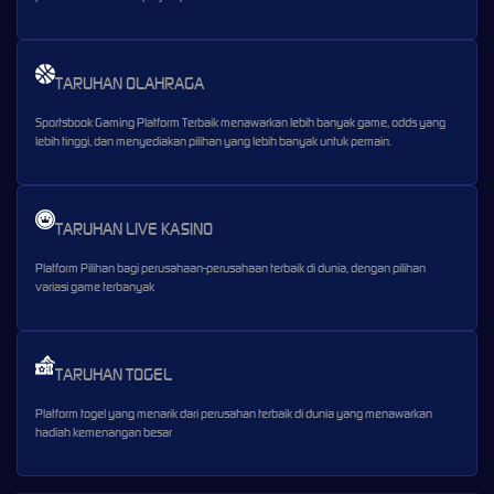
TARUHAN OLAHRAGA
Sportsbook Gaming Platform Terbaik menawarkan lebih banyak game, odds yang
lebih tinggi, dan menyediakan pilihan yang lebih banyak untuk pemain.
TARUHAN LIVE KASINO
Platform Pilihan bagi perusahaan-perusahaan terbaik di dunia, dengan pilihan
variasi game terbanyak
TARUHAN TOGEL
Platform togel yang menarik dari perusahan terbaik di dunia yang menawarkan
hadiah kemenangan besar