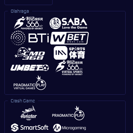
Olahraga
Crash Game