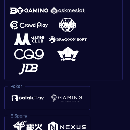
Poker
E-Sports