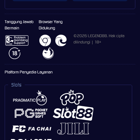
Tanggung Jawab
Browser Yang
Bermain
Didukung
©2026 LEGEND88. Hak cipta
dilindungi | 18+
Platform Penyedia Layanan
Slots