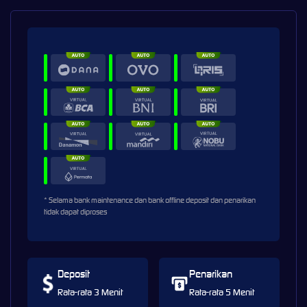
* Selama bank maintenance dan bank offline deposit dan penarikan
tidak dapat diproses
Deposit
Penarikan
Rata-rata 3 Menit
Rata-rata 5 Menit