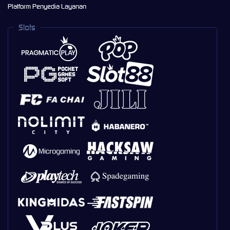
Platform Penyedia Layanan
Slots