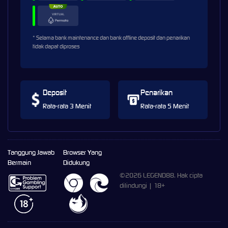
* Selama bank maintenance dan bank offline deposit dan penarikan
tidak dapat diproses
Deposit
Penarikan
Rata-rata 3 Menit
Rata-rata 5 Menit
Tanggung Jawab
Browser Yang
Bermain
Didukung
©2026 LEGEND88. Hak cipta
dilindungi | 18+