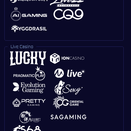
Live Casino