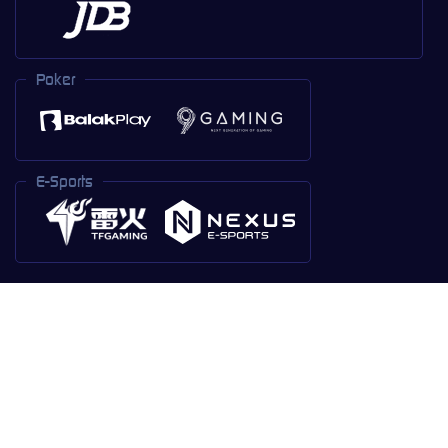
Poker
E-Sports