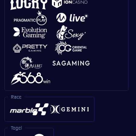
Race
Togel