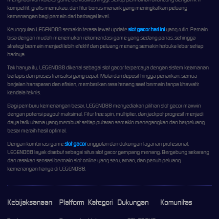
kompetitif, grafis memukau, dan fitur bonus menarik yang meningkatkan peluang
kemenangan bagi pemain dari berbagai level.
Keunggulan LEGEND88 semakin terasa lewat update
slot gacor hari ini
yang rutin. Pemain
bisa dengan mudah menemukan rekomendasi game yang sedang panas, sehingga
strategi bermain menjadi lebih efektif dan peluang menang semakin terbuka lebar setiap
harinya.
Tak hanya itu, LEGEND88 dikenal sebagai slot gacor terpercaya dengan sistem keamanan
berlapis dan proses transaksi yang cepat. Mulai dari deposit hingga penarikan, semua
berjalan transparan dan efisien, memberikan rasa tenang saat bermain tanpa khawatir
kendala teknis.
Bagi pemburu kemenangan besar, LEGEND88 menyediakan pilihan slot gacor maxwin
dengan potensi payout maksimal. Fitur free spin, multiplier, dan jackpot progresif menjadi
daya tarik utama yang membuat setiap putaran semakin menegangkan dan berpeluang
besar meraih hasil optimal.
Dengan kombinasi game
slot gacor
unggulan dan dukungan layanan profesional,
LEGEND88 layak disebut sebagai situs slot gacor gampang menang. Bergabung sekarang
dan rasakan sensasi bermain slot online yang seru, aman, dan penuh peluang
kemenangan hanya di LEGEND88.
Kebijaksanaan
Platform
Kategori
Dukungan
Komunitas