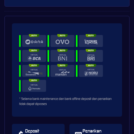
* Selama bank maintenance dan bank offline deposit dan penarikan
tidak dapat diproses
Deposit
Penarikan