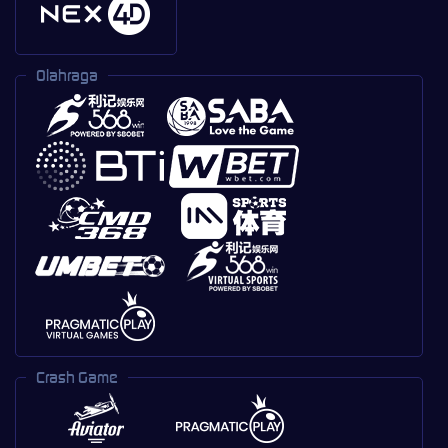
Olahraga
Crash Game