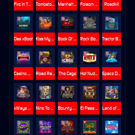
Fire In The Hole xBomb
Tombstone No Mercy
Manhattan Goes Wild
Folsom Prison
Roadkill
Das xBoot
Kiss My Chainsaw
Book Of Shadows
Rock Bottom
Tractor Beam
Casino Win Spin
Road Rage
The Cage
Hot Nudge
Space Donkey
xWays Hoarder 2
Nine To Five
Bounty Hunters xNudge®
El Pasa Gunfight xNudge
Land of the Free