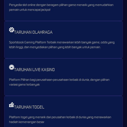
Penyedia slot online dengan beragam pilihan game menarik yang memudahkan
pemain untuk mencapai jackpot
TARUHAN OLAHRAGA
Sportsbook Gaming Platform Terbaik menawarkan lebih banyak game, odds yang
lebih tinggi, dan menyediakan pilihan yang lebih banyak untuk pemain.
TARUHAN LIVE KASINO
Platform Pilihan bagi perusahaan-perusahaan terbaik di dunia, dengan pilihan
variasi game terbanyak
TARUHAN TOGEL
Platform togel yang menarik dari perusahan terbaik di dunia yang menawarkan
hadiah kemenangan besar