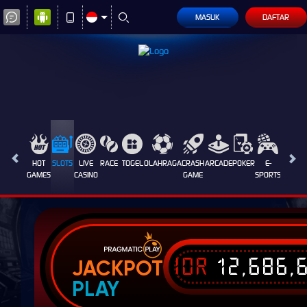
MASUK
DAFTAR
HOT
SLOTS
LIVE
RACE
TOGEL
OLAHRAGA
CRASH
ARCADE
POKER
E-
PROMO
GAMES
CASINO
GAME
SPORTS
IDR
12,686,
JACKPOT
PLAY